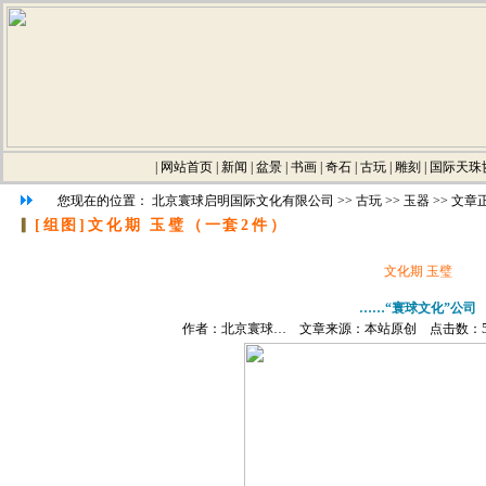
|
网站首页
|
新闻
|
盆景
|
书画
|
奇石
|
古玩
|
雕刻
|
国际天珠
您现在的位置：
北京寰球启明国际文化有限公司
>>
古玩
>>
玉器
>> 文章
▎
[组图]
文化期 玉璧（一套2件）
文化期 玉璧
……“寰球文化”公司
作者：北京寰球… 文章来源：本站原创 点击数：51592