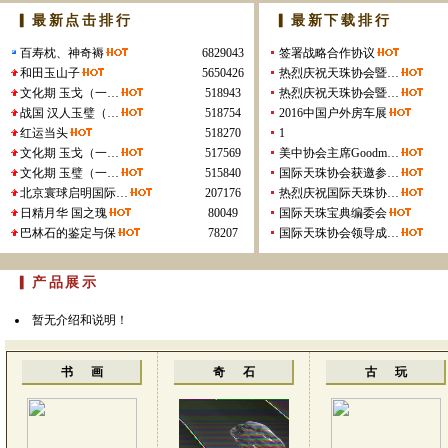
▎最新点击排行
▎最新下载排行
百寿枕、神奇褥
6829043
签署战略合作协议
和田玉山子
5650426
热烈庆祝天珠协会暨…
文化期 玉戈（一…
518943
热烈庆祝天珠协会暨…
战国 汉人玉璧（…
518754
2016中国户外房车展
红运当头
518270
1
文化期 玉戈（一…
517569
美中协会主席Goodm…
文化期 玉璧（一…
515840
国际天珠协会获邀参…
北京寰球启明国际…
207176
热烈庆祝国际天珠协…
日精月华 国之瑰
80049
国际天珠宝典编委会
巴林石的鉴定与保
78207
国际天珠协会领导成…
▎产品展示
暂无介绍和说明！
书
画
奇 石
古 玩