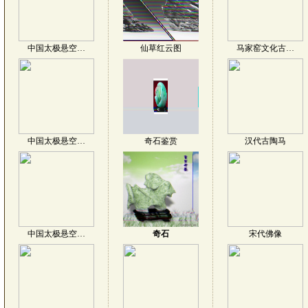
中国太极悬空…
仙草红云图
马家窑文化古…
中国太极悬空…
奇石鉴赏
汉代古陶马
中国太极悬空…
奇石
宋代佛像