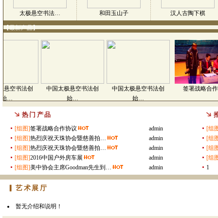
太极悬空书法…
和田玉山子
汉人古陶下棋
【最新产品】
书法创
中国太极悬空书法创
中国太极悬空书法创
签署战略合作协议
始…
始…
热门产品
[组图]
签署战略合作协议
admin
[组图
[组图]
热烈庆祝天珠协会暨慈善拍…
admin
[组图
[组图]
热烈庆祝天珠协会暨慈善拍…
admin
[组图
[组图]
2016中国户外房车展
admin
[组图
[组图]
美中协会主席Goodman先生到…
admin
1
▎艺术展厅
暂无介绍和说明！