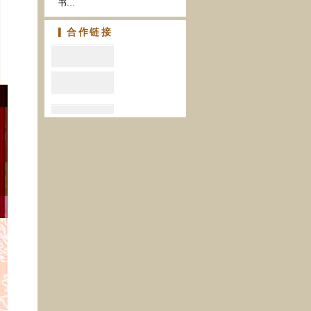
书…
▎合作链接