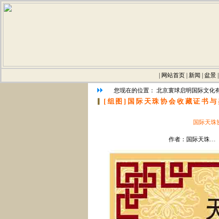
|
网站首页
|
新闻
|
盆景
您现在的位置：
北京寰球启明国际文化
▎
[组图]
国际天珠协会收藏证书与鉴定
国际天珠协
作者：国际天珠… 证